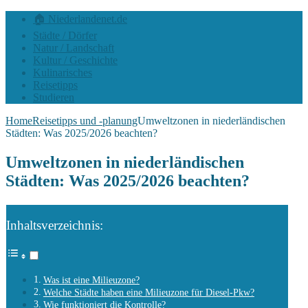
🏠 Niederlandenet.de
Städte / Dörfer
Natur / Landschaft
Kultur / Geschichte
Kulinarisches
Reisetipps
Studieren
Home
Reisetipps und -planung
Umweltzonen in niederländischen
Städten: Was 2025/2026 beachten?
Umweltzonen in niederländischen
Städten: Was 2025/2026 beachten?
Inhaltsverzeichnis:
Was ist eine Milieuzone?
Welche Städte haben eine Milieuzone für Diesel-Pkw?
Wie funktioniert die Kontrolle?