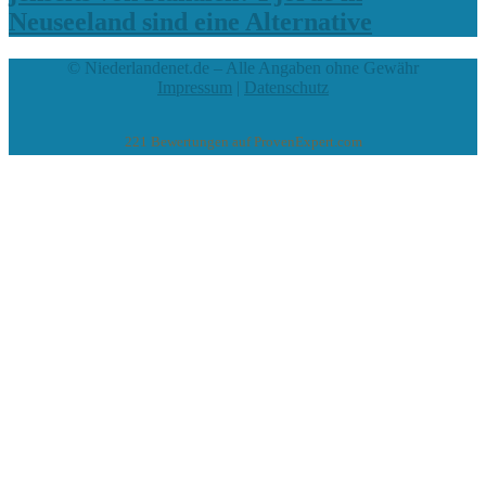
Neuseeland sind eine Alternative
© Niederlandenet.de – Alle Angaben ohne Gewähr
Impressum
|
Datenschutz
221
Bewertungen auf ProvenExpert.com
eEducation Net e.K.