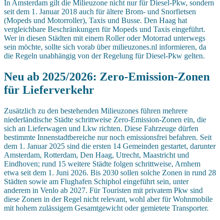
In Amsterdam gilt die Milieuzone nicht nur für Diesel-Pkw, sondern
seit dem 1. Januar 2018 auch für ältere Brom- und Snorfietsen
(Mopeds und Motorroller), Taxis und Busse. Den Haag hat
vergleichbare Beschränkungen für Mopeds und Taxis eingeführt.
Wer in diesen Städten mit einem Roller oder Motorrad unterwegs
sein möchte, sollte sich vorab über milieuzones.nl informieren, da
die Regeln unabhängig von der Regelung für Diesel-Pkw gelten.
Neu ab 2025/2026: Zero-Emission-Zonen
für Lieferverkehr
Zusätzlich zu den bestehenden Milieuzones führen mehrere
niederländische Städte schrittweise Zero-Emission-Zonen ein, die
sich an Lieferwagen und Lkw richten. Diese Fahrzeuge dürfen
bestimmte Innenstadtbereiche nur noch emissionsfrei befahren. Seit
dem 1. Januar 2025 sind die ersten 14 Gemeinden gestartet, darunter
Amsterdam, Rotterdam, Den Haag, Utrecht, Maastricht und
Eindhoven; rund 15 weitere Städte folgen schrittweise, Arnhem
etwa seit dem 1. Juni 2026. Bis 2030 sollen solche Zonen in rund 28
Städten sowie am Flughafen Schiphol eingeführt sein, unter
anderem in Venlo ab 2027. Für Touristen mit privatem Pkw sind
diese Zonen in der Regel nicht relevant, wohl aber für Wohnmobile
mit hohem zulässigem Gesamtgewicht oder gemietete Transporter.