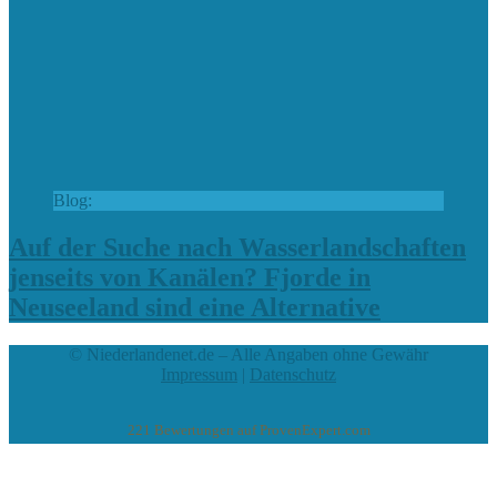
Blog:
Auf der Suche nach Wasserlandschaften
jenseits von Kanälen? Fjorde in
Neuseeland sind eine Alternative
© Niederlandenet.de – Alle Angaben ohne Gewähr
Impressum
|
Datenschutz
221
Bewertungen auf ProvenExpert.com
eEducation Net e.K.