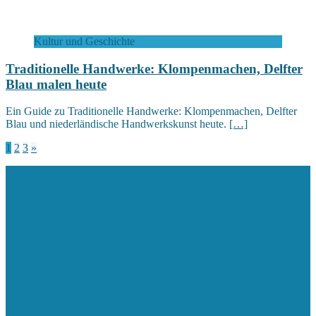
Kultur und Geschichte
Traditionelle Handwerke: Klompenmachen, Delfter
Blau malen heute
Ein Guide zu Traditionelle Handwerke: Klompenmachen, Delfter
Blau und niederländische Handwerkskunst heute.
[…]
Seitennummerierung
1
2
3
»
der
Beiträge