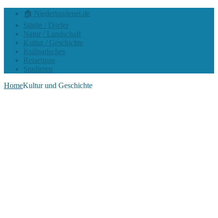
🏠 Niederlandenet.de
Städte / Dörfer
Natur / Landschaft
Kultur / Geschichte
Kulinarisches
Reisetipps
Studieren
Home
Kultur und Geschichte