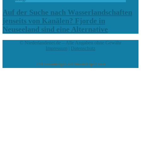
Auf der Suche nach Wasserlandschaften
jenseits von Kanälen? Fjorde in
Neuseeland sind eine Alternative
© Niederlandenet.de – Alle Angaben ohne Gewähr
Impressum
|
Datenschutz
221
Bewertungen auf ProvenExpert.com
eEducation Net e.K.