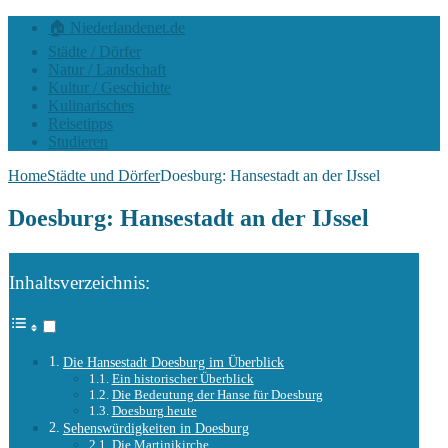
🏠 Niederlandenet.de
Städte / Dörfer
Natur / Landschaft
Kultur / Geschichte
Kulinarisches
Reisetipps
Studieren
Home
Städte und Dörfer
Doesburg: Hansestadt an der IJssel
Doesburg: Hansestadt an der IJssel
Inhaltsverzeichnis:
Die Hansestadt Doesburg im Überblick
Ein historischer Überblick
Die Bedeutung der Hanse für Doesburg
Doesburg heute
Sehenswürdigkeiten in Doesburg
Die Martinikirche