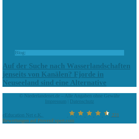
Blog:
Auf der Suche nach Wasserlandschaften
jenseits von Kanälen? Fjorde in
Neuseeland sind eine Alternative
© Niederlandenet.de – Alle Angaben ohne Gewähr
Impressum
|
Datenschutz
eEducation Net e.K.
221
Bewertungen auf ProvenExpert.com